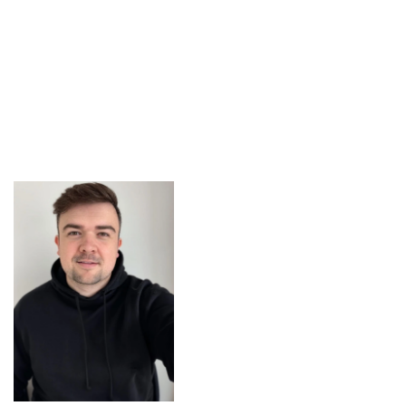
C
H
R
I
S
T
S
U
P
E
R
S
T
A
R
,
N
E
X
T
T
O
N
O
R
M
A
L
,
M
I
R
A
C
L
E
O
N
3
4
T
H
S
T
R
E
E
T
,
E
S
C
A
P
E
T
O
M
A
R
G
A
R
I
T
A
V
I
L
L
E
)
,
N
e
w
L
o
n
d
o
n
B
a
r
n
P
l
a
y
h
o
u
s
e
(
S
I
S
T
E
R
A
C
T
,
R
E
N
T
)
,
T
i
m
b
e
r
L
a
k
e
P
l
a
y
h
o
u
s
e
(
W
A
I
T
R
E
S
S
,
F
R
O
Z
E
N
,
B
R
I
D
G
E
S
O
F
M
A
D
I
S
O
N
C
O
U
N
T
Y
)
,
L
i
n
c
o
l
n
P
a
r
k
P
A
C
(
I
N
T
O
T
H
E
W
O
O
D
S
,
A
N
D
T
H
E
W
O
R
L
D
G
O
E
S
R
O
U
N
D
,
G
U
Y
S
A
N
D
D
O
L
L
S
)
,
a
n
d
P
e
n
g
u
i
n
R
e
p
(
F
L
A
W
L
E
S
S
,
S
O
N
O
F
Z
E
U
S
,
M
I
R
A
C
L
E
O
N
S
O
U
T
H
D
I
V
I
S
I
O
N
S
T
R
E
E
T
,
D
E
A
R
J
A
C
K
D
E
A
R
L
O
U
I
S
E
,
G
E
N
E
&
G
I
L
D
A
,
I
N
C
I
D
E
N
T
A
T
O
U
R
L
A
D
Y
O
F
P
E
R
P
E
T
U
A
L
H
E
L
P
)
.
U
p
n
e
x
t
:
N
E
W
S
I
E
S
(
A
r
g
y
l
e
T
h
e
a
t
e
r
)
.
C
h
r
i
s
t
i
a
n
’
s
w
o
r
k
h
a
s
b
e
e
n
r
e
c
o
g
n
i
z
e
d
w
i
t
h
t
h
e
2
0
2
1
U
S
I
T
T
S
c
e
n
e
D
e
s
i
g
n
A
w
a
r
d
,
a
s
1
o
f
3
e
m
e
r
g
i
n
g
U
S
s
c
e
n
i
c
d
e
s
i
g
n
e
r
s
i
n
v
i
t
e
d
t
o
e
x
h
i
b
i
t
a
t
W
o
r
l
d
S
t
a
g
e
D
e
s
i
g
n
2
0
2
2
,
a
n
d
m
o
s
t
r
e
c
e
n
t
l
y
,
a
s
p
a
r
t
o
f
t
h
e
U
S
e
x
h
i
b
i
t
i
o
n
a
t
t
h
e
2
0
2
3
P
r
a
g
u
e
Q
u
a
d
r
e
n
n
i
a
l
.
M
e
m
b
e
r
o
f
U
S
A
8
2
9
.
M
F
A
C
a
r
n
e
g
i
e
M
e
l
l
o
n
.